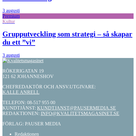
3 augusti
Premium
Kultur
Grupputveckling som strategi – så skapar
du ett ”vi”
3 augusti
RÖKERIGATAN 19
121 62 JOHANNESHOV
CHEFREDAKTÖR OCH ANSV.UTGIVARE:
KALLE ANRELL
TELEFON: 08-517 955 00
KUNDTJÄNST:
KUNDTJANST@PAUSERMEDIA.SE
REDAKTIONEN:
INFO@KVALITETSMAGASINET.SE
FÖRLAG: PAUSER MEDIA
Redaktionen