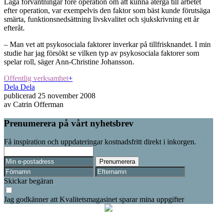
Låga förväntningar före operation om att kunna återgå till arbetet
efter operation, var exempelvis den faktor som bäst kunde förutsäga
smärta, funktionsnedsättning livskvalitet och sjukskrivning ett år
efteråt.
– Man vet att psykosociala faktorer inverkar på tillfrisknandet. I min
studie har jag försökt se vilken typ av psykosociala faktorer som
spelar roll, säger Ann-Christine Johansson.
Offentlig verksamhet
+
Dela
Dela
publicerad
25 november 2008
av
Catrin Offerman
Prenumerera på vårt nyhetsbrev
Få inspiration och uppdateringar kostnadsfritt direkt i inkorgen.
Skickar begäran
Jag godkänner att Kvalitetsmagasinet sparar mina uppgifter