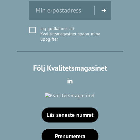
Jag godkänner att
Kvalitetsmagasinet sparar mina
uppgifter
Följ Kvalitetsmagasinet
Läs senaste numret
Prenumerera