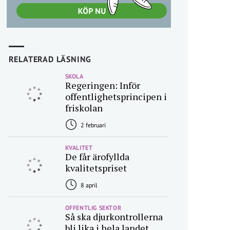
RELATERAD LÄSNING
SKOLA
Regeringen: Inför
offentlighetsprincipen i
friskolan
2 februari
KVALITET
De får ärofyllda
kvalitetspriset
8 april
OFFENTLIG SEKTOR
Så ska djurkontrollerna
bli lika i hela landet