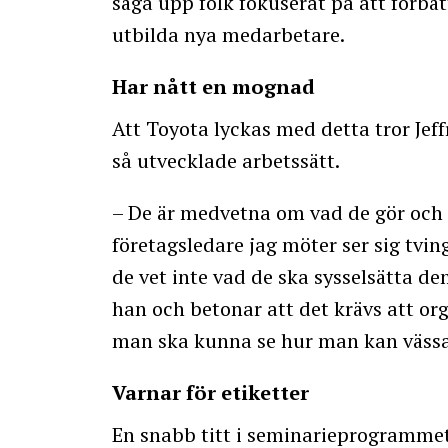
säga upp folk fokuserat på att förbä
utbilda nya medarbetare.
Har nått en mognad
Att Toyota lyckas med detta tror Jeff
så utvecklade arbetssätt.
– De är medvetna om vad de gör och 
företagsledare jag möter ser sig tvin
de vet inte vad de ska sysselsätta de
han och betonar att det krävs att org
man ska kunna se hur man kan vässa
Varnar för etiketter
En snabb titt i seminarieprogrammet