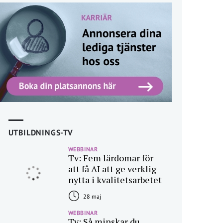
UTBILDNINGS-TV
WEBBINAR
Tv: Fem lärdomar för
att få AI att ge verklig
nytta i kvalitetsarbetet
28 maj
WEBBINAR
Tv: Så minskar du