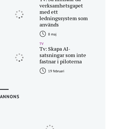
verksamhetsgapet
med ett
ledningssystem som
används
8 maj
TV
Tv: Skapa AI-
satsningar som inte
fastnar i piloterna
19 februari
ANNONS