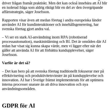
driver frågan framåt praktiskt. Men det kan också innebära att AI blir
en isolerad fråga som aldrig riktigt blir en del av den övergripande
affärsstrategin, säger Josefsson.
Rapporten visar även att medan företag i andra europeiska länder
använder AI för kundinteraktioner och innehållsgenerering, har
svenska företag gjort andra val.
– Vi ser en stark AI-användning inom RPA (robotiserad
processautomation), maskininlärning och BI. Det är områden där AI
redan har visat sig kunna skapa värde, men vi ligger efter när det
gäller att använda AI för att förbättra kundupplevelser, säger
Josefsson.
Varför är det så?
– Det kan bero på att svenska företag traditionellt fokuserar mer på
effektivisering och produktivitetsvinster än på kundupplevelse och
innovation. AI har i Sverige främst implementerats för att optimera
interna processer snarare än att driva innovation och nya
användningsområden.
GDPR för AI