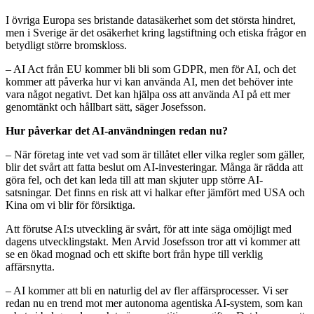
I övriga Europa ses bristande datasäkerhet som det största hindret,
men i Sverige är det osäkerhet kring lagstiftning och etiska frågor en
betydligt större bromskloss.
– AI Act från EU kommer bli bli som GDPR, men för AI, och det
kommer att påverka hur vi kan använda AI, men det behöver inte
vara något negativt. Det kan hjälpa oss att använda AI på ett mer
genomtänkt och hållbart sätt, säger Josefsson.
Hur påverkar det AI-användningen redan nu?
– När företag inte vet vad som är tillåtet eller vilka regler som gäller,
blir det svårt att fatta beslut om AI-investeringar. Många är rädda att
göra fel, och det kan leda till att man skjuter upp större AI-
satsningar. Det finns en risk att vi halkar efter jämfört med USA och
Kina om vi blir för försiktiga.
Att förutse AI:s utveckling är svårt, för att inte säga omöjligt med
dagens utvecklingstakt. Men Arvid Josefsson tror att vi kommer att
se en ökad mognad och ett skifte bort från hype till verklig
affärsnytta.
– AI kommer att bli en naturlig del av fler affärsprocesser. Vi ser
redan nu en trend mot mer autonoma agentiska AI-system, som kan