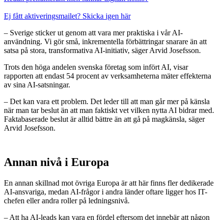
Ej fått aktiveringsmailet? Skicka igen här
– Sverige sticker ut genom att vara mer praktiska i vår AI-
användning. Vi gör små, inkrementella förbättringar snarare än att
satsa på stora, transformativa AI-initiativ, säger Arvid Josefsson.
Trots den höga andelen svenska företag som infört AI, visar
rapporten att endast 54 procent av verksamheterna mäter effekterna
av sina AI-satsningar.
– Det kan vara ett problem. Det leder till att man går mer på känsla
när man tar beslut än att man faktiskt vet vilken nytta AI bidrar med.
Faktabaserade beslut är alltid bättre än att gå på magkänsla, säger
Arvid Josefsson.
Annan nivå i Europa
En annan skillnad mot övriga Europa är att här finns fler dedikerade
AI-ansvariga, medan AI-frågor i andra länder oftare ligger hos IT-
chefen eller andra roller på ledningsnivå.
– Att ha AI-leads kan vara en fördel eftersom det innebär att någon