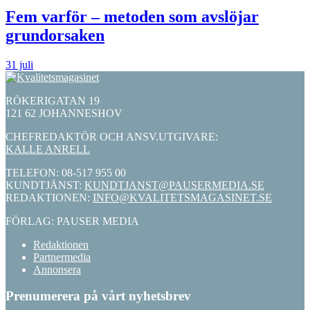
Fem varför – metoden som avslöjar
grundorsaken
31 juli
RÖKERIGATAN 19
121 62 JOHANNESHOV
CHEFREDAKTÖR OCH ANSV.UTGIVARE:
KALLE ANRELL
TELEFON: 08-517 955 00
KUNDTJÄNST:
KUNDTJANST@PAUSERMEDIA.SE
REDAKTIONEN:
INFO@KVALITETSMAGASINET.SE
FÖRLAG: PAUSER MEDIA
Redaktionen
Partnermedia
Annonsera
Prenumerera på vårt nyhetsbrev