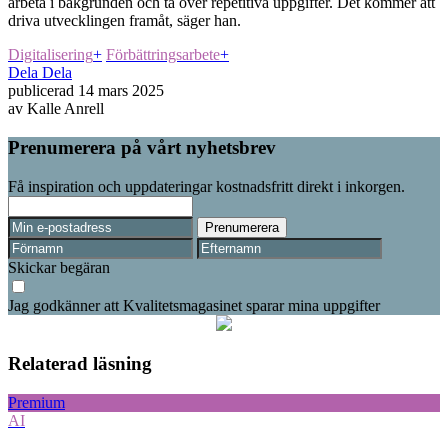
arbeta i bakgrunden och ta över repetitiva uppgifter. Det kommer att
driva utvecklingen framåt, säger han.
Digitalisering
+
Förbättringsarbete
+
Dela
Dela
publicerad
14 mars 2025
av
Kalle Anrell
Prenumerera på vårt nyhetsbrev
Få inspiration och uppdateringar kostnadsfritt direkt i inkorgen.
Skickar begäran
Jag godkänner att Kvalitetsmagasinet sparar mina uppgifter
Relaterad läsning
Premium
AI