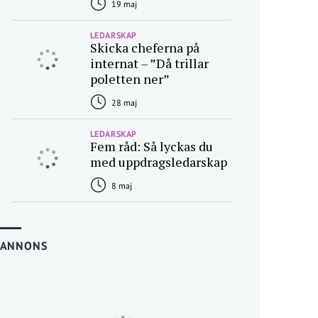
19 maj
LEDARSKAP
Skicka cheferna på
internat – ”Då trillar
poletten ner”
28 maj
LEDARSKAP
Fem råd: Så lyckas du
med uppdragsledarskap
8 maj
ANNONS