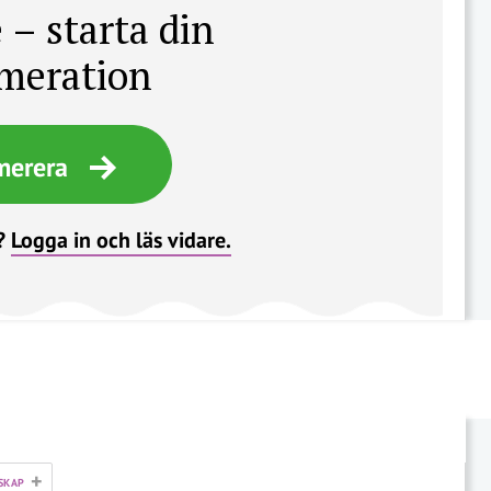
 – starta din
meration
merera
?
Logga in och läs vidare.
+
SKAP