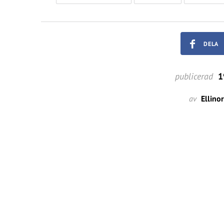
DELA
publicerad
1
av
Ellino