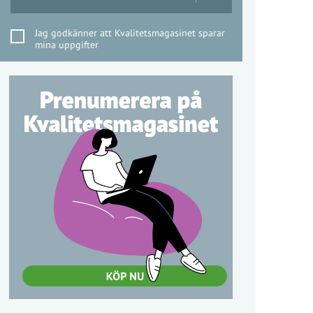
Jag godkänner att Kvalitetsmagasinet sparar
mina uppgifter