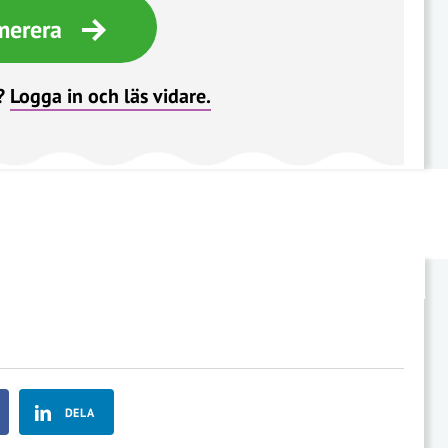
merera
?
Logga in och läs vidare.
DELA