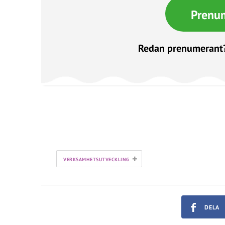
Prenu
Redan prenumerant
+
VERKSAMHETSUTVECKLING
DELA