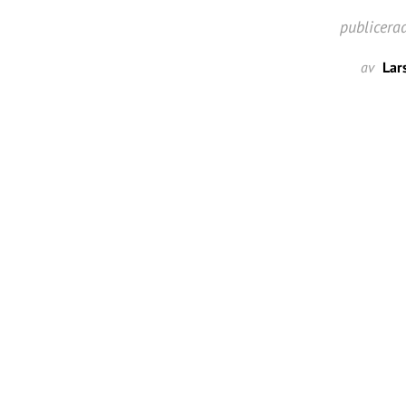
publicera
av
Lar