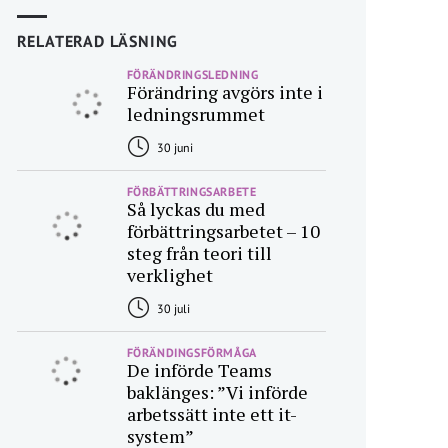
RELATERAD LÄSNING
FÖRÄNDRINGSLEDNING
Förändring avgörs inte i
ledningsrummet
30 juni
FÖRBÄTTRINGSARBETE
Så lyckas du med
förbättringsarbetet – 10
steg från teori till
verklighet
30 juli
FÖRÄNDINGSFÖRMÅGA
De införde Teams
baklänges: ”Vi införde
arbetssätt inte ett it-
system”