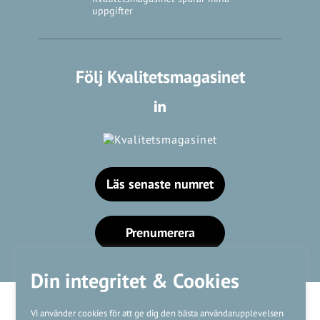
uppgifter
Följ Kvalitetsmagasinet
Läs senaste numret
Prenumerera
Din integritet & Cookies
Vi använder cookies för att ge dig den bästa användarupplevelsen