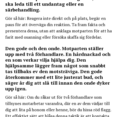
ska leda till ett undantag eller en
särbehandling.
Gör så här: Reagera inte direkt och på plats, begär en
paus för att överväga din reaktion. Ta fram fakta och
presentera dessa, utan att anklaga motparten för att ha
farit med osanning eller försöka skaffa sig fördelar.
Den gode och den onde. Motparten ställer
upp med två förhandlare. En hårdnackad och
en som verkar vilja hjälpa dig. Den
hjälpsamme lägger fram något som snabbt
tas tillbaks ev den motsträviga. Den gode
återkommer med ett lite justerat bud, och
säger år dig att slå till innan den onde dyker
upp igen.
Gör så här: Om du råkar ut för två förhandlare som
tillsynes motarbetar varandra, där en av dem vädjar till
dig att lita på honom eller henne, bör du hissa röd flagg.
Ett effektivt sätt att blåsa denna taktik är att kontakta