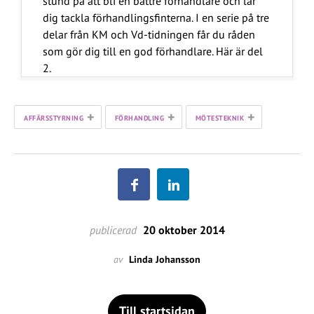
stund på att bli en bättre förhandlare och lär
dig tackla förhandlingsfinterna. I en serie på tre
delar från KM och Vd-tidningen får du råden
som gör dig till en god förhandlare. Här är del
2.
+
+
+
AFFÄRSSTYRNING
FÖRHANDLING
MÖTESTEKNIK
publicerad
20 oktober 2014
av
Linda Johansson
Till startsidan