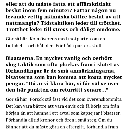
eller att du måste fatta ett affärskritiskt
beslut inom fem minuter? Fattar någon nu
levande vettig människa bättre beslut av att
nattmangla? Tidstaktiken leder till trötthet.
Trötthet leder till stress och dåligt omdöme.
Gör så här: Kom överens med motparten om en
tidtabell – och håll den. För båda parters skull.
Bisatserna. En mycket vanlig och oerhört
slug taktik som ofta plockas fram i slutet av
förhandlingar är de små anmärkningarna,
bisatserna som kan komma att kosta mycket
pengar. ”Då är vi klara här, vi får väl se över
den här punkten om returrätt senare…”
Gör så här: Försök stå fast vid det som överenskommits.
Det kan vara bättre att vara envis och få börja om från
början än att hamna i ett avtal som kapsejsar i bisatser.
Förhandla alltid kronor och ören i små steg. Om du
känner att du måste göra en eftergift, förhandla fram