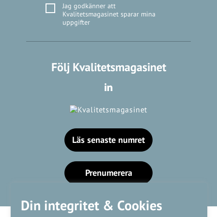
Jag godkänner att
Kvalitetsmagasinet sparar mina
uppgifter
Följ Kvalitetsmagasinet
Läs senaste numret
Prenumerera
Din integritet & Cookies