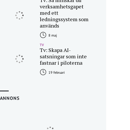
Tv: Så minskar du
verksamhetsgapet
med ett
ledningssystem som
används
8 maj
TV
Tv: Skapa AI-
satsningar som inte
fastnar i piloterna
19 februari
ANNONS