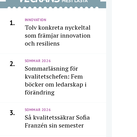
MEST LÄSTA
INNOVATION
1.
Tolv konkreta nyckeltal
som främjar innovation
och resiliens
SOMMAR 2026
2.
Sommarläsning för
kvalitetschefen: Fem
böcker om ledarskap i
förändring
SOMMAR 2026
3.
Så kvalitetssäkrar Sofia
Franzén sin semester