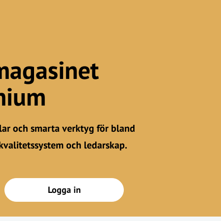
magasinet
mium
iklar och smarta verktyg för bland
kvalitetssystem och ledarskap.
Logga in