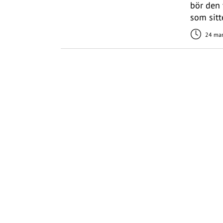
bör den
som sitt
24 mar