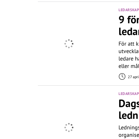
LEDARSKA
9 fö
leda
För att 
utveckla
ledare h
eller må
27 apr
LEDARSKA
Dags
ledn
Lednings
organise