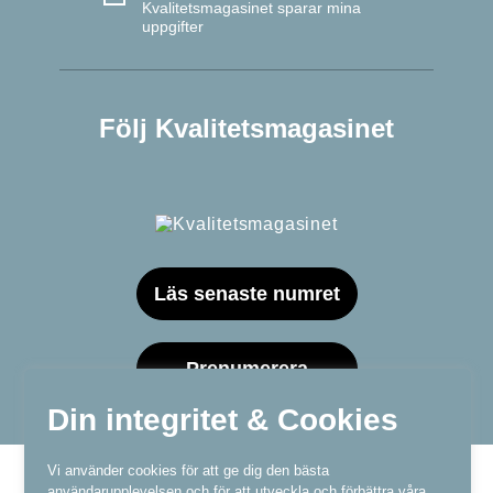
Kvalitetsmagasinet sparar mina
uppgifter
Följ Kvalitetsmagasinet
Läs senaste numret
Prenumerera
Din integritet & Cookies
Vi använder cookies för att ge dig den bästa
användarupplevelsen och för att utveckla och förbättra våra