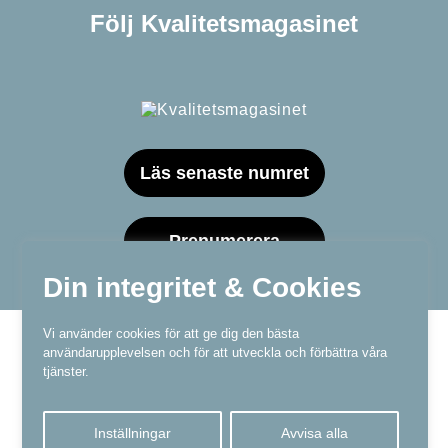
Följ Kvalitetsmagasinet
Läs senaste numret
Prenumerera
Din integritet & Cookies
Vi använder cookies för att ge dig den bästa
användarupplevelsen och för att utveckla och förbättra våra
tjänster.
Våra varumärken
Inställningar
Avvisa alla
Kundtjänst
❤
Made with
by
WonderFour