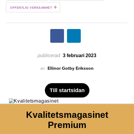
+
OFFENTLIG VERKSAMHET
publicerad
3 februari 2023
av
Ellinor Gotby Eriksson
Till startsidan
Kvalitetsmagasinet
Premium