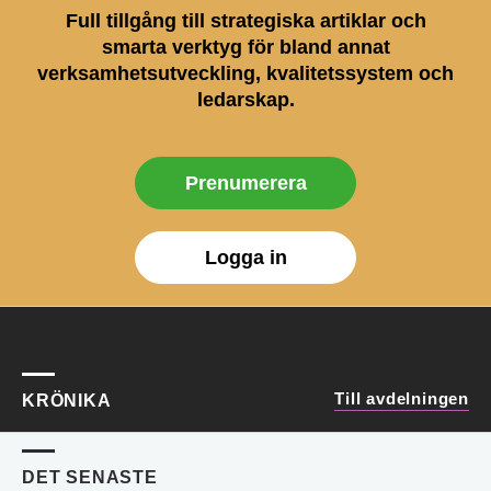
Full tillgång till strategiska artiklar och
smarta verktyg för bland annat
verksamhetsutveckling, kvalitetssystem och
ledarskap.
Prenumerera
Logga in
Till avdelningen
KRÖNIKA
DET SENASTE