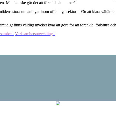
 åren. Men kanske går det att förenkla ännu mer?
tidens stora utmaningar inom offentliga sektorn. För att klara välfärde
tidigt finns väldigt mycket kvar att göra för att förenkla, förbättra oc
ksamhet
+
Verksamhetsutveckling
+