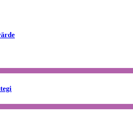
värde
tegi