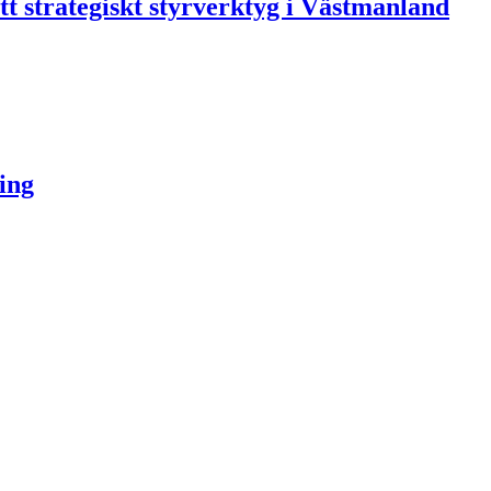
ett strategiskt styrverktyg i Västmanland
ring