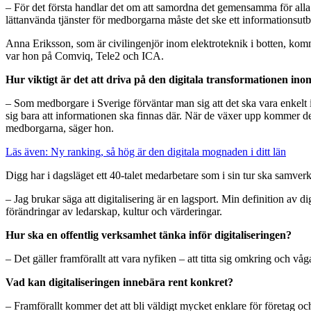
– För det första handlar det om att samordna det gemensamma för all
lättanvända tjänster för medborgarna måste det ske ett informationsutb
Anna Eriksson, som är civilingenjör inom elektroteknik i botten, komm
var hon på Comviq, Tele2 och ICA.
Hur viktigt är det att driva på den digitala transformationen ino
– Som medborgare i Sverige förväntar man sig att det ska vara enkelt i
sig bara att informationen ska finnas där. När de växer upp kommer de a
medborgarna, säger hon.
Läs även: Ny ranking, så hög är den digitala mognaden i ditt län
Digg har i dagsläget ett 40-talet medarbetare som i sin tur ska sam
– Jag brukar säga att digitalisering är en lagsport. Min definition av 
förändringar av ledarskap, kultur och värderingar.
Hur ska en offentlig verksamhet tänka inför digitaliseringen?
– Det gäller framförallt att vara nyfiken – att titta sig omkring och vå
Vad kan digitaliseringen innebära rent konkret?
– Framförallt kommer det att bli väldigt mycket enklare för företag 