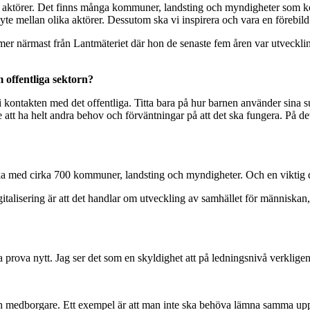
a aktörer. Det finns många kommuner, landsting och myndigheter som k
yte mellan olika aktörer. Dessutom ska vi inspirera och vara en förebild
er närmast från Lantmäteriet där hon de senaste fem åren var utvecklin
m offentliga sektorn?
 kontakten med det offentliga. Titta bara på hur barnen använder sina su
tt ha helt andra behov och förväntningar på att det ska fungera. På det 
verka med cirka 700 kommuner, landsting och myndigheter. Och en viktig
digitalisering är att det handlar om utveckling av samhället för människa
ga prova nytt. Jag ser det som en skyldighet att på ledningsnivå verkligen 
och medborgare. Ett exempel är att man inte ska behöva lämna samma uppg