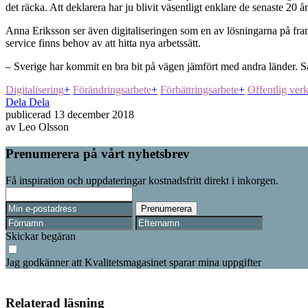
det räcka. Att deklarera har ju blivit väsentligt enklare de senaste 20
Anna Eriksson ser även digitaliseringen som en av lösningarna på fram
service finns behov av att hitta nya arbetssätt.
– Sverige har kommit en bra bit på vägen jämfört med andra länder. Sam
Digitalisering
+
Förändringsarbete
+
Förbättringsarbete
+
Offentlig ver
Dela
Dela
publicerad
13 december 2018
av
Leo Olsson
Prenumerera på vårt nyhetsbrev
Få inspiration och uppdateringar kostnadsfritt direkt i inkorgen.
Skickar begäran
Jag godkänner att Kvalitetsmagasinet sparar mina uppgifter
Relaterad läsning