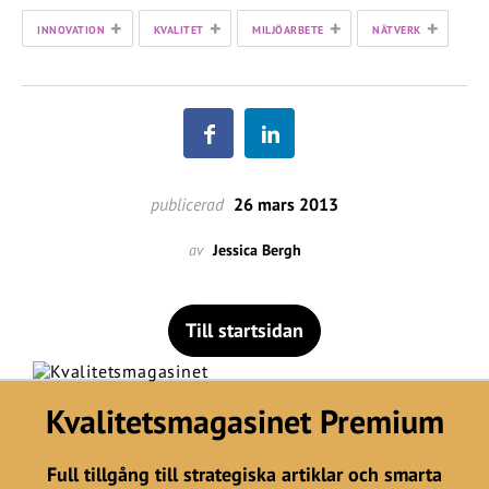
+
+
+
+
INNOVATION
KVALITET
MILJÖARBETE
NÄTVERK
publicerad
26 mars 2013
av
Jessica Bergh
Till startsidan
Kvalitetsmagasinet Premium
Full tillgång till strategiska artiklar och smarta