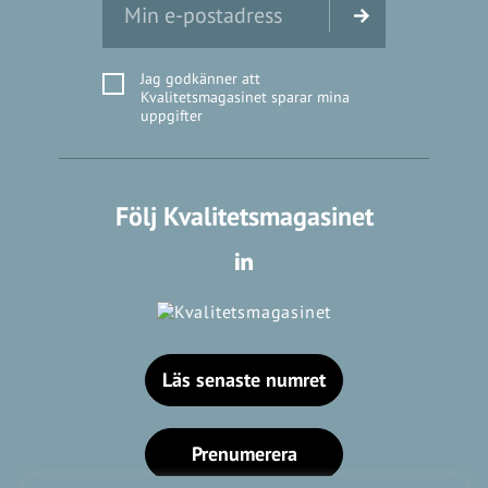
Jag godkänner att
Kvalitetsmagasinet sparar mina
uppgifter
Följ Kvalitetsmagasinet
Läs senaste numret
Prenumerera