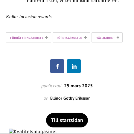
hantera risker, vilket minskar sårbarheten.
Källa: Inclusion awards
+
+
+
FÖRBÄTTRINGSARBETE
FÖRETAGSKULTUR
HÅLLBARHET
publicerad
25 mars 2025
av
Ellinor Gotby Eriksson
Till startsidan