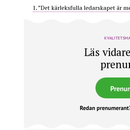
1. ”Det kärleksfulla ledarskapet är 
KVALITETSM
Läs vidare
prenu
Prenu
Redan prenumerant