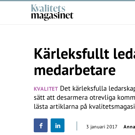
Kärleksfullt led
medarbetare
Det kärleksfulla ledarska
KVALITET
sätt att desarmera otrevliga komme
lästa artiklarna på kvalitetsmagas
3 januari 2017
Anna