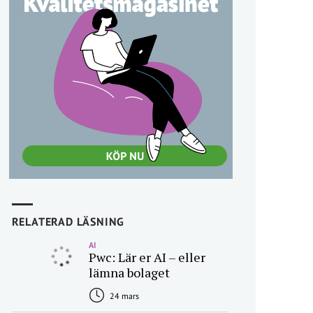
RELATERAD LÄSNING
AI
Pwc: Lär er AI – eller
lämna bolaget
24 mars