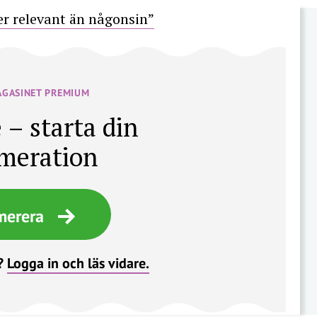
mer relevant än någonsin”
AGASINET PREMIUM
 – starta din
meration
merera
?
Logga in och läs vidare.