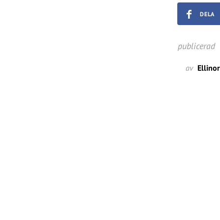
DELA
publicerad
av
Ellino