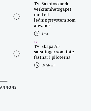
Tv: Så minskar du
verksamhetsgapet
med ett
ledningssystem som
används
8 maj
TV
Tv: Skapa AI-
satsningar som inte
fastnar i piloterna
19 februari
ANNONS