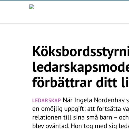
Köksbordsstyrn
ledarskapsmod
förbättrar ditt l
När Ingela Nordenhav sk
LEDARSKAP
en omöjlig uppgift: att fortsätta v
relationen till sina små barn – o
blev oväntad. Hon tog med sig le