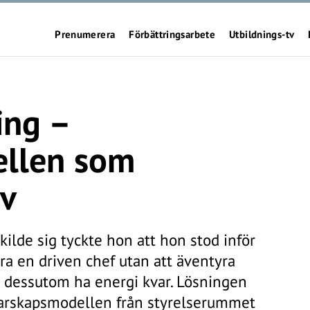
Prenumerera
Förbättringsarbete
Utbildnings-tv
ing –
ellen som
iv
ilde sig tyckte hon att hon stod inför
ara en driven chef utan att äventyra
ch dessutom ha energi kvar. Lösningen
darskapsmodellen från styrelserummet