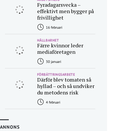
Fyradagarsvecka –
effektivt men bygger på
frivillighet
16 februari
HÅLLBARHET
Färre kvinnor leder
mediaföretagen
30 januari
FÖRBÄTTRINGSARBETE
Därför blev tomaten så
hyllad – och så undviker
du metodens risk
4 februari
ANNONS