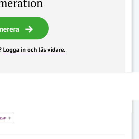
meration
merera
?
Logga in och läs vidare.
+
SKAP