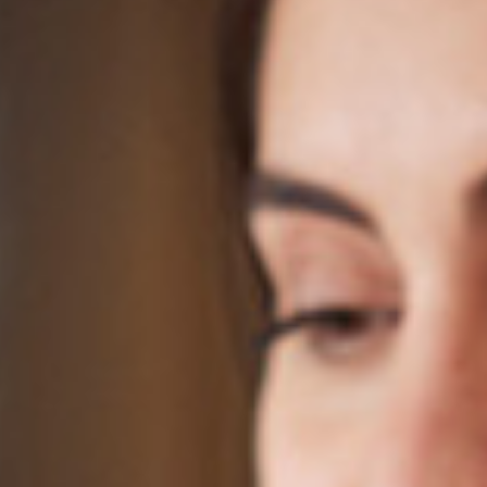
Nu är kilogrammet
kvalitetssäkrat
Inom forskning, utveckling och
INTERNATIONELLT
produktion ställs allt högre krav på mätnoggrannhet. Nu
har måttstorheten kilogram kvalitetssäkrats för all
framtid. Allmänna konferensen för mått och vikt i Paris
har antagit en ny definition som grundar sig på en så
kallad naturkonstant istället för en fysisk normal.
18 november 2018