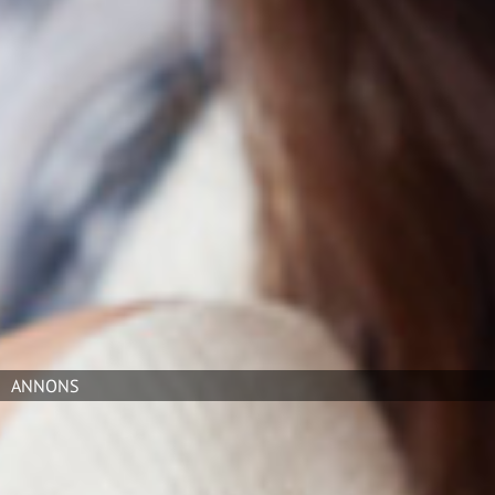
exempelvis, som blev en allmänt vedertagen måttenhet
omkring år 2 500 f Kr, byggde på avståndet mellan
armbågen och fingerspetsarna – cirka 52 centimeter.
I Europa dröjde det lång tid innan några mätstorheter
fastställdes. Först på 1200-talet definierades några
enheter i Storbritannien och på 1600-talet fick Sverige
en kunglig reglering. Men det var först med
metersystemet som arbetet med den internationella
samordningen kom igång på allvar. Efter franska
revolutionen antogs metersystemet först i Frankrike
1799.