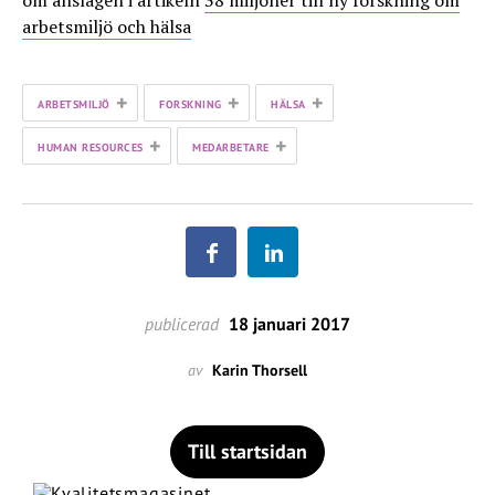
om anslagen i artikeln
38 miljoner till ny forskning om
arbetsmiljö och hälsa
+
+
+
ARBETSMILJÖ
FORSKNING
HÄLSA
+
+
HUMAN RESOURCES
MEDARBETARE
publicerad
18 januari 2017
av
Karin Thorsell
Till startsidan