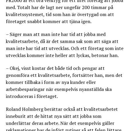
FR2000 är ett bra verktyg för ett litet företag att jobba
med. Totalt har de lagt ner ungefär 200 timmar på
kvalitetssystemet, tid som han är övertygad om att
företaget snabbt kommer att tjäna igen.
– Säger man att man inte har tid att jobba med
kvalitetsarbete, då är det samma sak som att säga att
man inte har tid att utvecklas. Och ett företag som inte
utvecklas kommer inte heller att lyckas, betonar han.
– Okej, visst kostar det både tid och pengar att
genomföra ett kvalitetsarbete, fortsätter han, men det
kommer tillbaka i form av nya kunder eller
arbetsbesparingar när exempelvis nyanställda ska
introduceras i företaget.
Roland Holmberg berättar också att kvalitetsarbetet
inneburit att de hittat nya sätt att jobba som
underlättar deras arbete. När det exempelvis gäller
reklamationer har de infört rutiner så att felen lättare