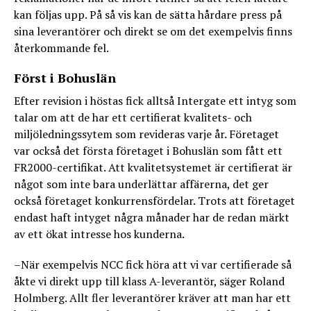
kan följas upp. På så vis kan de sätta hårdare press på
sina leverantörer och direkt se om det exempelvis finns
återkommande fel.
Först i Bohuslän
Efter revision i höstas fick alltså Intergate ett intyg som
talar om att de har ett certifierat kvalitets- och
miljöledningssytem som revideras varje år. Företaget
var också det första företaget i Bohuslän som fått ett
FR2000-certifikat. Att kvalitetsystemet är certifierat är
något som inte bara underlättar affärerna, det ger
också företaget konkurrensfördelar. Trots att företaget
endast haft intyget några månader har de redan märkt
av ett ökat intresse hos kunderna.
–När exempelvis NCC fick höra att vi var certifierade så
åkte vi direkt upp till klass A-leverantör, säger Roland
Holmberg. Allt fler leverantörer kräver att man har ett