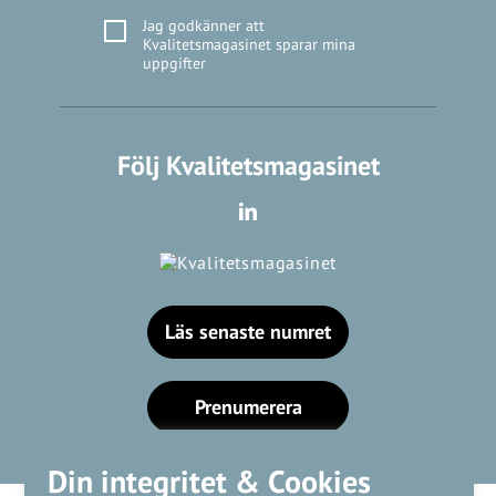
Jag godkänner att
Kvalitetsmagasinet sparar mina
uppgifter
Följ Kvalitetsmagasinet
Läs senaste numret
Prenumerera
Din integritet & Cookies