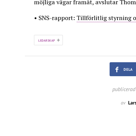
möjliga vägar framåt, avslutar Tho
• SNS-rapport:
Tillförlitlig styrning
+
LEDARSKAP
DELA
publicerad
av
Lar