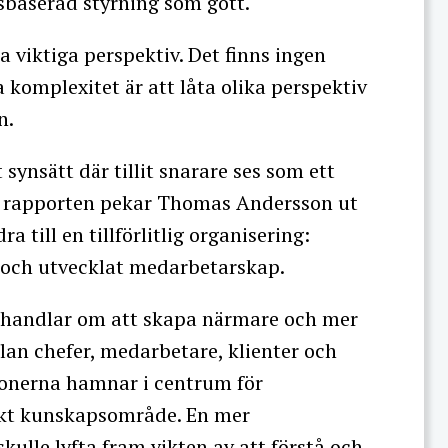
tsbaserad styrning som gott.
a viktiga perspektiv. Det finns ingen
a komplexitet är att låta olika perspektiv
n.
synsätt där tillit snarare ses som ett
g. I rapporten pekar Thomas Andersson ut
 till en tillförlitlig organisering:
 och utvecklat medarbetarskap.
m handlar om att skapa närmare och mer
lan chefer, medarbetare, klienter och
tionerna hamnar i centrum för
fikt kunskapsområde. En mer
kulle lyfta fram vikten av att förstå och