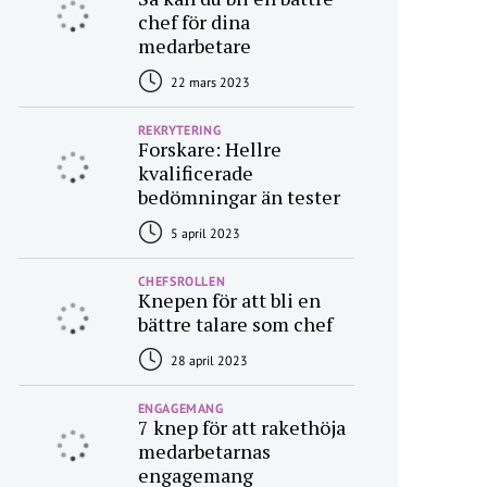
chef för dina
medarbetare
22 mars 2023
REKRYTERING
Forskare: Hellre
kvalificerade
bedömningar än tester
5 april 2023
CHEFSROLLEN
Knepen för att bli en
bättre talare som chef
28 april 2023
ENGAGEMANG
7 knep för att rakethöja
medarbetarnas
engagemang