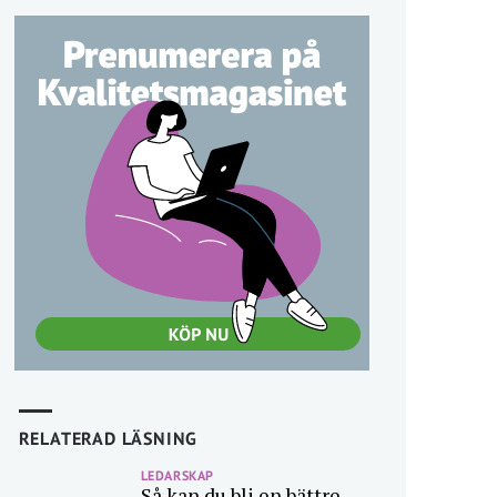
RELATERAD LÄSNING
LEDARSKAP
Så kan du bli en bättre