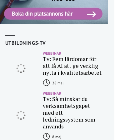
UTBILDNINGS-TV
WEBBINAR
Tv: Fem lärdomar för
att få AI att ge verklig
nytta i kvalitetsarbetet
28 maj
WEBBINAR
Tv: Så minskar du
verksamhetsgapet
med ett
ledningssystem som
används
8 maj