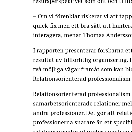
resursperspektivet som ont och tilli
– Om vi förenklar riskerar vi att tapp
quick-fix men ett bra sätt att hanter
interagera, menar Thomas Andersso
I rapporten presenterar forskarna ett 
resultat av tillförlitlig organiserin
två möjliga vägar framåt som kan bidra
Relationsorienterad professionalism
Relationsorienterad professionalis
samarbetsorienterade relationer mel
andra professioner. Det gör att rela
professionerna snarare än ett speci
relationsorienterad professionalism s