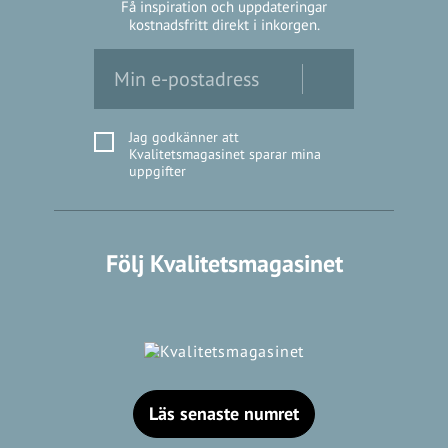
Få inspiration och uppdateringar
kostnadsfritt direkt i inkorgen.
Jag godkänner att
Kvalitetsmagasinet sparar mina
uppgifter
Följ Kvalitetsmagasinet
Läs senaste numret