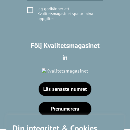
Jag godkänner att
Kvalitetsmagasinet sparar mina
uppgifter
Följ Kvalitetsmagasinet
Läs senaste numret
Prenumerera
Din integritet & Cookies