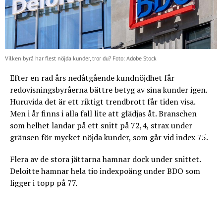
Vilken byrå har flest nöjda kunder, tror du? Foto: Adobe Stock
Efter en rad års nedåtgående kundnöjdhet får
redovisningsbyråerna bättre betyg av sina kunder igen.
Huruvida det är ett riktigt trendbrott får tiden visa.
Men i år finns i alla fall lite att glädjas åt. Branschen
som helhet landar på ett snitt på 72,4, strax under
gränsen för mycket nöjda kunder, som går vid index 75.
Flera av de stora jättarna hamnar dock under snittet.
Deloitte hamnar hela tio indexpoäng under BDO som
ligger i topp på 77.