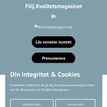
Följ Kvalitetsmagasinet
Läs senaste numret
Prenumerera
Din integritet & Cookies
Vi använder cookies för att ge dig den bästa användarupplevelsen
och för att utveckla och förbättra våra tjänster.
Våra varumärken
Inställningar
Avvisa alla