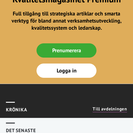
Full tillgång till strategiska artiklar och smarta
verktyg för bland annat verksamhetsutveckling,
kvalitetssystem och ledarskap.
Prenumerera
Logga in
Till avdelningen
KRÖNIKA
DET SENASTE