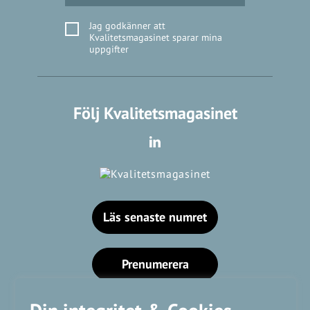
Jag godkänner att
Kvalitetsmagasinet sparar mina
uppgifter
Följ Kvalitetsmagasinet
Läs senaste numret
Prenumerera