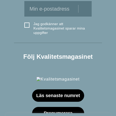
Jag godkänner att
Kvalitetsmagasinet sparar mina
uppgifter
Följ Kvalitetsmagasinet
Läs senaste numret
Prenumerera