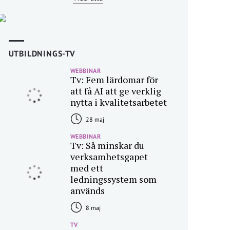
UTBILDNINGS-TV
WEBBINAR
Tv: Fem lärdomar för
att få AI att ge verklig
nytta i kvalitetsarbetet
28 maj
WEBBINAR
Tv: Så minskar du
verksamhetsgapet
med ett
ledningssystem som
används
8 maj
TV