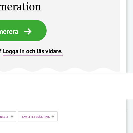
meration
merera
?
Logga in och läs vidare.
+
+
NELLT
KVALITETSSÄKRING