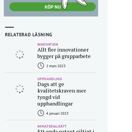
RELATERAD LÄSNING
INNOVATION
Allt fler innovationer
bygger på grupparbete
2 mars 2023
UPPHANDLING
Dags att ge
kvalitetskraven mer
tyngd vid
upphandlingar
4 januari 2023
IMMATERIALRÄTT
Ett enda patent giltigt i