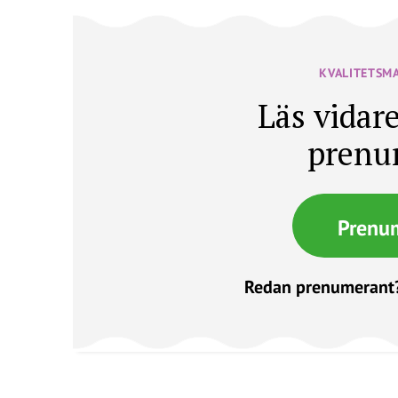
KVALITETSM
Läs vidare
prenu
Prenu
Redan prenumerant