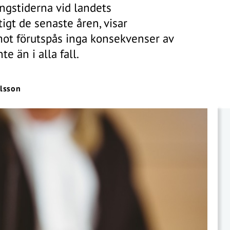
gstiderna vid landets
igt de senaste åren, visar
mot förutspås inga konsekvenser av
e än i alla fall.
lsson