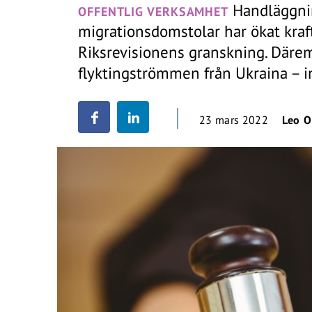
Handläggnin
OFFENTLIG VERKSAMHET
migrationsdomstolar har ökat kraft
Riksrevisionens granskning. Däre
flyktingströmmen från Ukraina – int
23 mars 2022
Leo O