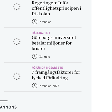
Regeringen: Inför
offentlighetsprincipen i
friskolan
2 februari
HÅLLBARHET
Göteborgs universitet
betalar miljoner för
brister
31 mars
FÖRÄNDRINGSARBETE
7 framgångsfaktorer för
lyckad förändring
2 februari 2022
ANNONS