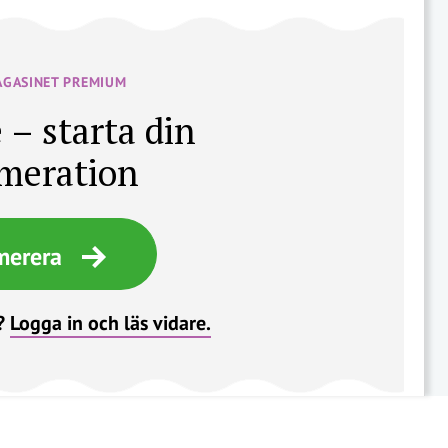
AGASINET PREMIUM
 – starta din
meration
merera
?
Logga in och läs vidare.