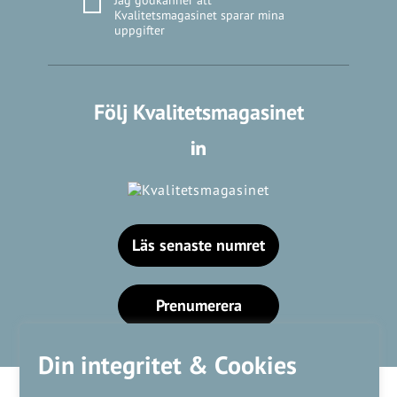
Kvalitetsmagasinet sparar mina
uppgifter
Följ Kvalitetsmagasinet
Läs senaste numret
Prenumerera
Din integritet & Cookies