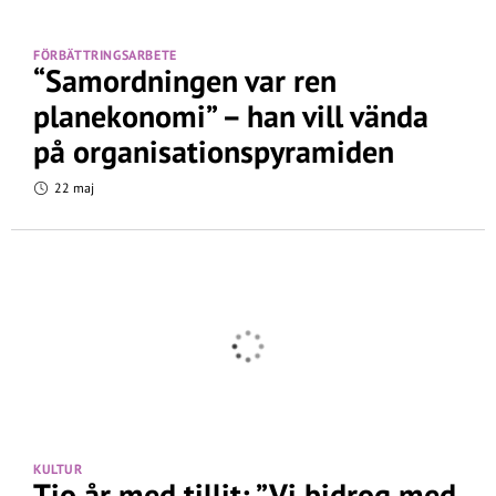
FÖRBÄTTRINGSARBETE
“Samordningen var ren
planekonomi” – han vill vända
på organisationspyramiden
22 maj
KULTUR
Tio år med tillit: ”Vi bidrog med